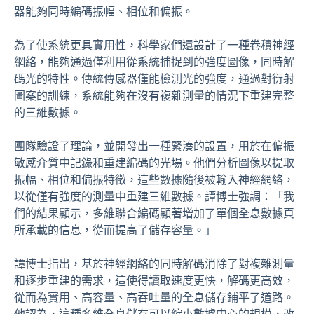
器能夠同時編碼振幅、相位和偏振。
為了使系統更具實用性，科學家們還設計了一種卷積神經
網絡，能夠通過僅利用從系統捕捉到的強度圖像，同時解
碼光的特性。傳統傳感器僅能檢測光的強度，通過對衍射
圖案的訓練，系統能夠在沒有複雜測量的情況下重建完整
的三維數據。
團隊驗證了理論，並開發出一種緊湊的設置，用於在偏振
敏感介質中記錄和重建編碼的光場。他們分析圖像以提取
振幅、相位和偏振特徵，這些數據隨後被輸入神經網絡，
以從僅有強度的測量中重建三維數據。譚博士強調：「我
們的結果顯示，多維聯合編碼顯著增加了單個全息數據頁
所承載的信息，從而提高了儲存容量。」
譚博士指出，基於神經網絡的同時解碼消除了對複雜測量
和逐步重建的需求，這使得讀取速度更快，解碼更高效，
從而為實用、高容量、高吞吐量的全息儲存鋪平了道路。