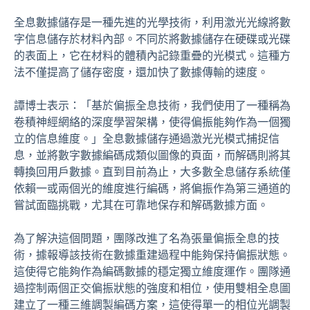
全息數據儲存是一種先進的光學技術，利用激光光線將數
字信息儲存於材料內部。不同於將數據儲存在硬碟或光碟
的表面上，它在材料的體積內記錄重疊的光模式。這種方
法不僅提高了儲存密度，還加快了數據傳輸的速度。
譚博士表示：「基於偏振全息技術，我們使用了一種稱為
卷積神經網絡的深度學習架構，使得偏振能夠作為一個獨
立的信息維度。」全息數據儲存通過激光光模式捕捉信
息，並將數字數據編碼成類似圖像的頁面，而解碼則將其
轉換回用戶數據。直到目前為止，大多數全息儲存系統僅
依賴一或兩個光的維度進行編碼，將偏振作為第三通道的
嘗試面臨挑戰，尤其在可靠地保存和解碼數據方面。
為了解決這個問題，團隊改進了名為張量偏振全息的技
術，據報導該技術在數據重建過程中能夠保持偏振狀態。
這使得它能夠作為編碼數據的穩定獨立維度運作。團隊通
過控制兩個正交偏振狀態的強度和相位，使用雙相全息圖
建立了一種三維調製編碼方案，這使得單一的相位光調製