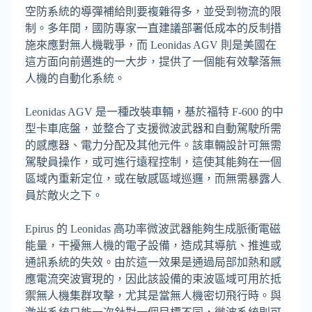
空防系統的導彈補給則要複雜得多，並受到物流的限
制。多年間，國防專家一直建議部署低成本的反制措
施來應對無人機戰爭，而 Leonidas AGV 則是美國在
這方面向前邁進的一大步，提供了一個能有效擊落無
人機的自動化系統。
Leonidas AGV 是一種改裝車輛，基於福特 F-600 的中
型卡車底盤，並整合了支援微波武器和自動駕駛所需
的感應器、電力分配及其他元件。該車輛設計可無需
駕駛員操作，或可進行遠程控制，這使其能夠在一個
區域內重新定位，或在敏感區域巡邏，而無需暴露人
員於敵火之下。
Epirus 的 Leonidas 高功率微波武器能夠生成脈衝電磁
能量，干擾無人機的電子設備，造成其導航、推進或
通訊系統的失效。由於這一效果是通過局部加熱和感
應電流突波實現的，因此該設備的束波區域可用於抵
禦無人機集群攻擊，尤其是當無人機密切飛行時。與