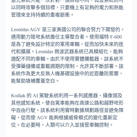
激光系統只能一次針對一個目標不同，微波系統則可
以同時攻擊多個目標，只要機上有足夠的電力和熱能
管理來支持持續的重複脈衝。
Leonidas AGV 是三家美國公司的聯合努力下開發的，
通用動力陸地系統擔任主導整合者。使用福特 F-600
是為了避免設計特定的軍用車輛，從而加快未來的迭
代和擴展。Leonidas 微波武器系統已具模組化，能夠
適配不同的車輛。由於不使用實體攔截器，該系統不
受彈藥儲備或重載週期的限制，允許其不斷部署。該
系統作為更大反無人機基礎設施中的近距離防禦層，
能幫助填補覆蓋空白。
Kodiak 的 AI 駕駛系統利用一系列感應器、攝像頭及
其他感知系統，使自駕車能夠在高速公路和越野地形
中自由行駛。該系統利用實時數據規劃路徑並避免障
礙，從而使 AGV 能夠根據威脅模式的變化重新定
位。在必要時，人類可以介入並接管車輛控制。