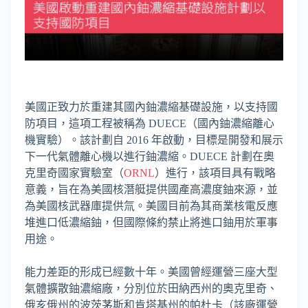
美國正致力於重建其國內鈾濃縮基礎設施，以支持國
防項目，這項工程被稱為 DUECE（國內鈾濃縮離心
機實驗）。該計劃自 2016 年啟動，目標是開發和展示
下一代氣體離心機以進行鈾濃縮。DUECE 計劃在奧
克里奇國家實驗室（
ORNL
）進行，該項目具有戰略
意義，旨在為美國核潛艇提供國產高濃度鈾來源，並
為美國核武器庫提供氚。美國目前為其商業核電反應
堆進口低濃縮鈾，但國際條約禁止將進口鈾用於軍事
用途。
能力差距的形成已經數十年。美國曾經運營三座大型
氣體擴散鈾濃縮廠，分別位於田納西州的奧克里奇、
俄亥俄州的波茨茅斯和肯塔基州的帕杜卡（該廠運營