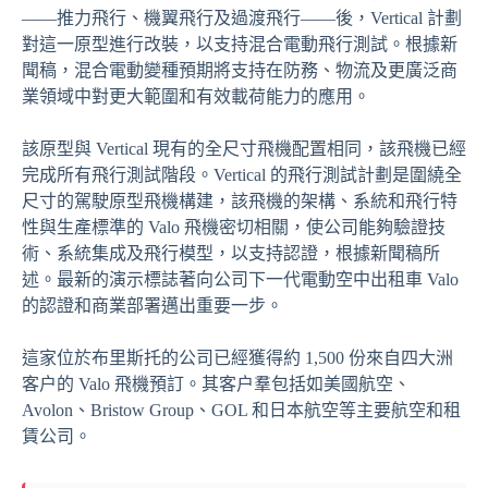
——推力飛行、機翼飛行及過渡飛行——後，Vertical 計劃
對這一原型進行改裝，以支持混合電動飛行測試。根據新
聞稿，混合電動變種預期將支持在防務、物流及更廣泛商
業領域中對更大範圍和有效載荷能力的應用。
該原型與 Vertical 現有的全尺寸飛機配置相同，該飛機已經
完成所有飛行測試階段。Vertical 的飛行測試計劃是圍繞全
尺寸的駕駛原型飛機構建，該飛機的架構、系統和飛行特
性與生產標準的 Valo 飛機密切相關，使公司能夠驗證技
術、系統集成及飛行模型，以支持認證，根據新聞稿所
述。最新的演示標誌著向公司下一代電動空中出租車 Valo
的認證和商業部署邁出重要一步。
這家位於布里斯托的公司已經獲得約 1,500 份來自四大洲
客户的 Valo 飛機預訂。其客户羣包括如美國航空、
Avolon、Bristow Group、GOL 和日本航空等主要航空和租
賃公司。