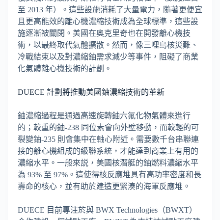
至 2013 年）。這些設施消耗了大量電力，隨著更便宜
且更高能效的離心機濃縮技術成為全球標準，這些設
施逐漸被關閉。美國在奧克里奇也在開發離心機技
術，以最終取代氣體擴散。然而，像三哩島核災難、
冷戰結束以及對濃縮鈾需求減少等事件，阻礙了商業
化氣體離心機技術的計劃。
DUECE 計劃將推動美國鈾濃縮技術的革新
鈾濃縮過程是通過高速旋轉鈾六氟化物氣體來進行
的；較重的鈾-238 同位素會向外壁移動，而較輕的可
裂變鈾-235 則會集中在軸心附近。需要數千台串聯連
接的離心機組成的級聯系統，才能達到商業上有用的
濃縮水平。一般來説，美國核潛艇的鈾燃料濃縮水平
為 93% 至 97%。這使得核反應堆具有高功率密度和長
壽命的核心，並有助於建造更緊湊的海軍反應堆。
DUECE 目前專注於與 BWX Technologies（BWXT）