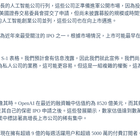
益增長的人工智能公司行列，這些公司正準備進軍公開市場，因為
美國證券交易委員會提交了申請，但尚未披露募股的規模或時間
的人工智能創業公司並列，這些公司也在向上市邁進。
能成為近年來最受關注的 IPO 之一。根據市場情況，上市可能最早
的 S-1 表格。我們預計會有信息洩露，因此我們就此宣佈。我們
為私人公司的業務，這可能更容易。但這是一組複雜的權衡，這
其時。OpenAI 在最近的融資輪中估值約為 8520 億美元，而
切都發生在其自己的保密 IPO 申請之後。這些發展顯示，數家估值達到
業中標誌著高增長上市公司的稀有集中。
T 現在擁有超過 9 億的每週活躍用户和超過 5000 萬的付費訂閲