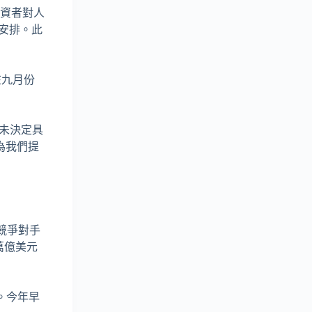
投資者對人
安排。此
在九月份
尚未決定具
為我們提
其競爭對手
數萬億美元
者。今年早