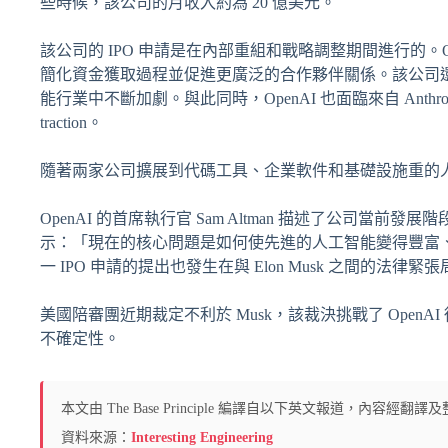
些時候，該公司的月收入約為 20 億美元。
該公司的 IPO 申請是在內部重組和戰略調整期間進行的。
簡化資金獲取過程並促進更廣泛的合作夥伴關係。該公司還加深了
能行業中不斷加劇。與此同時，OpenAI 也面臨來自 Anthro
traction。
隨著兩家公司擴展到代碼工具、企業軟件和基礎設施重的
OpenAI 的首席執行官 Sam Altman 描述了公司
示：「現在的核心問題是如何使先進的人工智能變得豐富
一 IPO 申請的提出也發生在與 Elon Musk 之間的法律緊張
美國陪審團近期裁定不利於 Musk，該裁決挑戰了 Ope
不確定性。
本文由 The Base Principle 編譯自以下英文報道，內容
資料來源：
Interesting Engineering