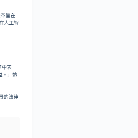
變革旨在
爭在人工智
了
章中表
益。」這
前景的法律