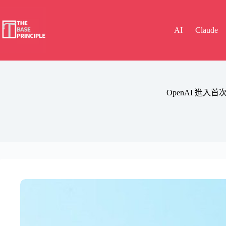
Skip
to
content
AI
Claude
OpenAI 進入