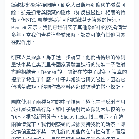
鐵磁材料緊密接觸時，研究人員觀察到偏移的磁滯回
線，這是通常與隱藏的磁序（如反鐵磁性）相關的特
徵。但NRL 團隊懷疑這可能隱藏著更複雜的情況。
Bennett 表示，我們已經研究了其他系統中的交換偏置
多年，當我們查看這些結果時，認為可能有其他因素
在起作用。
研究人員透露，為了進一步調查，他們將傳統的磁測
量技術與在奧克里奇國家實驗室進行的先進中子散射
實驗相結合。Bennett 說，關鍵在於中子散射，這真的
揭示了發生了什麼。中子非常適合研究磁性，因為它
們攜帶磁矩，能夠作為材料內部磁結構的微小探針。
團隊使用了兩種互補的中子技術：極化中子反射率用
於逐層檢查磁行為，和中子繞射用於探測大規模的磁
排序。根據新聞發佈，Shelby Fields 博士表示，在這
兩種情況下，我們觀察到的證據支持我們的觀察，即
交換偏置並不與二氧化釕的某些內在特性有關，而是