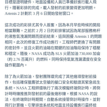
目標是證明硬件、地面設備和人員已準備好進行載人飛
行。隨著彩排的完成，載人發射的前景變得更加明朗。
Artemis 2 計劃於 3 月 6 日開始發射窗口。
這次成功的彩排尤其令人振奮，因為本月早些時候的開局
相當艱難。之前於 2 月 2 日的彩排嘗試因為尾部服務桅杆
的液態氫洩漏問題而提前結束，這與困擾 Artemis 1 的問題
相同。此次的修復工作成功進行，工程師們更換了有問題
的密封件，並且火箭的油箱在關鍵的加油階段保持了穩壓
和穩定。隨後，NASA 成功為 SLS 火箭加油 730,000 加侖
（約 2.76 百萬升）的燃料，同時保持氫氣洩漏濃度在安全
操作範圍內。
除了為火箭加油，發射團隊還完成了其他幾項發射前操
作，包括確保獵鷹號太空艙的艙口安全和驗證其緊急逃生
系統。NASA 工程師還執行了兩次模擬終端倒計時，將倒
計時時鐘推進到發射前的最後幾秒鐘。根據 NASA 的說
法，在終端倒計時期間，自動系統接管倒計時操作，並對
飛行計算機、引擎排放系統和地面支持設備進行最終檢