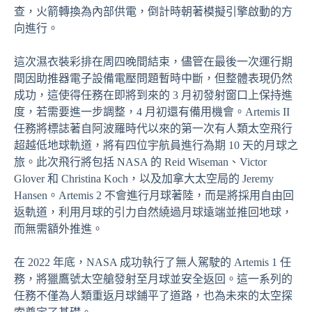
查，火箭轉換為內部供電，倒計時朝著模擬引擎啟動的方
向進行。
這次濕衣裝彩排在周四晚間結束，儘管在最後一次運行期
間因助推器電子設備電壓問題暫時中斷，但整體表現仍然
成功，這使得任務在即將到來的 3 月初發射窗口上保持進
度，若需要進一步調整，4 月初還有備用機會。Artemis II
任務將標誌著自阿波羅時代以來的第一次有人類太空飛行
超越低地球軌道，將有四位宇航員進行為期 10 天的月球之
旅。此次飛行將包括 NASA 的 Reid Wiseman、Victor
Glover 和 Christina Koch，以及加拿大太空局的 Jeremy
Hansen。Artemis 2 不會進行月球著陸，而是將採用自由回
返軌道，利用月球的引力自然繞過月球遠端並推回地球，
而無需額外推進。
在 2022 年底，NASA 成功執行了無人駕駛的 Artemis 1 任
務，將獵鷹號太空艙發射至月球並安全返回。這一系列的
任務不僅為人類重返月球鋪平了道路，也為未來的太空探