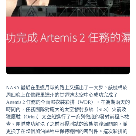
NASA 最近在重返月球的路上又邁出了一大步。該機構於
周四晚上在佛羅里達州的甘迺迪太空中心成功完成了
Artemis 2 任務的全面濕衣裝彩排（WDR）。在為期兩天的
時間內，任務團隊對龐大的太空發射系統（SLS）火箭及
獵鷹號（Orion）太空船進行了一系列徹底的發射前程序檢
查。團隊成功解決了之前困擾測試的液態氫洩漏問題，並
更換了在整個加油過程中保持穩固的密封件。這次彩排的