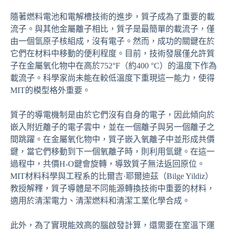
隨著燃料電池和電解槽技術的進步，質子成為了重要的載
流子。與其他金屬離子相比，質子是最簡單的載流子，僅
由一個氫原子核組成，沒有電子。然而，成功的關鍵在於
它們在材料中移動的便利程度。目前，技術發展僅允許質
子在金屬氧化物中在高於752°F（約400 °C）的溫度下作為
載流子。科學家尚未能在較低溫度下重現這一能力，使得
MIT的模型格外重要。
質子的導電機制是由於它們沒有自身的電子，因此傾向於
嵌入附近離子的電子雲中，並在一個離子與另一個離子之
間跳躍。在金屬氧化物中，質子嵌入氧離子中並形成共價
鍵，當它們移動到下一個氧離子時，則利用氫鍵。在這一
過程中，共價H-O鍵會旋轉，導致質子無法返回原位。
MIT材料科學與工程系的比爾吉·耶爾迪茲（Bilge Yildiz）
教授解釋，質子導體是不同能源轉換技術中重要的材料，
適用於清潔電力、清潔燃料和清潔工業化學合成。
此外，為了實現能效高的腦啟發計算，還需要在室溫下運