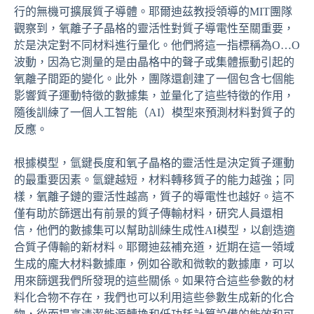
行的無機可擴展質子導體。耶爾迪茲教授領導的MIT團隊
觀察到，氧離子子晶格的靈活性對質子導電性至關重要，
於是決定對不同材料進行量化。他們將這一指標稱為O…O
波動，因為它測量的是由晶格中的聲子或集體振動引起的
氧離子間距的變化。此外，團隊還創建了一個包含七個能
影響質子運動特徵的數據集，並量化了這些特徵的作用，
隨後訓練了一個人工智能（AI）模型來預測材料對質子的
反應。
根據模型，氫鍵長度和氧子晶格的靈活性是決定質子運動
的最重要因素。氫鍵越短，材料轉移質子的能力越強；同
樣，氧離子鏈的靈活性越高，質子的導電性也越好。這不
僅有助於篩選出有前景的質子傳輸材料，研究人員還相
信，他們的數據集可以幫助訓練生成性AI模型，以創造適
合質子傳輸的新材料。耶爾迪茲補充道，近期在這一領域
生成的龐大材料數據庫，例如谷歌和微軟的數據庫，可以
用來篩選我們所發現的這些關係。如果符合這些參數的材
料化合物不存在，我們也可以利用這些參數生成新的化合