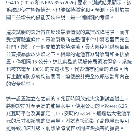
9540A (2025) 和 NFPA 855 (2026) 要求。測試結果顯示，該
系統即使在極端情況下也能保持穩定和可預測，這對於美
國日益增長的儲能安裝來說，是一個關鍵的考量。
這次試驗的設計旨在反映最壞情況的真實故障場景，而非
受控實驗室條件。電池製造商在整個事件中將容器門完全
打開，創造了一個開放的燃燒環境，最大限度地供應氧氣
並直接暴露於火焰之下。相鄰的電池容器背靠背和並排放
置，僅相隔 15 公分，這比典型的現場佈局緊湊得多。系統
也被充電至 100% 的充電狀態，代表儲存能量的峰值。所
有主動消防系統均被關閉，迫使設計完全依賴被動和內在
的安全特性。
這一設置建立在之前的 5 兆瓦時開放式火災測試基礎上，
將驗證提升至更高的能量水平，使用公司的 ∞Power 6.25
兆瓦時平台及其額定 1,175 安時的 ∞Cell。通過增大電池單
元的尺寸和系統的總容量，測試直接面對了高能量密度可
能導致加速升級、劇烈故障或容器間連鎖損害的擔憂。