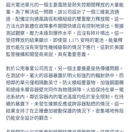
超大電池單元的一個主要風險是熱失控期間釋放的大量能
量。為了解決這一問題，該公司設計了一個三維氣流通
道，配備定向通風路徑和模組級的雙重壓力釋放閥。這一
方法允許氣體在故障事件期間快速且有控制地排出。根據
測試觀察，壓力未達到爆炸水平，且沒有碎片噴出。這一
受控釋放的結果顯示，即使是 1,175 安時的電池，能量釋
放也能在沒有突發性機械破裂的情況下進行，這對於美國
監管機構和開發商來說，具有重要意義。
對於公用事業公司而言，另一個主要擔憂是熱傳播問題。
在測試中，著火的容器暴露於明火和強烈的輻射熱中，而
相鄰的單元僅相隔數英寸。防火模組覆蓋物、加強鋼圍欄
和絕緣多層容器壁共同作為物理屏障。火焰保持在單一電
池系統內，鄰近容器內的電池溫度均低於安全限制。在持
續的暴露下，未發生連鎖反應或跨容器點燃的情況。這一
結果支持了在正確疊加被動保護的情況下，密集場地佈局
仍能安全設計的觀念。