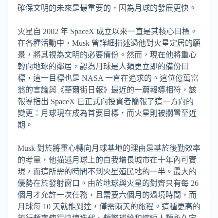
確保文明的未來是最重要的，因為月球的發展更快。
火星自 2002 年 SpaceX 成立以來一直是其核心目標。
在各種活動中，Musk 曾詳細描述過他對火星定居的願
景，將其視為文明的必要備份。然而，現在他將重心
轉向地球的鄰居，認為月球是人類更立即的備份目
標，這一目標也是 NASA 一直在追求的。這位億萬富
翁的言論與《華爾街日報》最近的一篇報導相符，該
報導指出 SpaceX 已正式向投資者簡報了這一方向的
變更：月球現在成為首要目標，而火星則被擱置至近
期。
Musk 對於將重心轉向月球基地的理由是基於後勤效率
的考量，他描述月球上的自我增長城市在十年內可實
現，而這所需的時間不到火星殖民地的一半。最大的
優勢在於發射窗口。由於地球與火星的對齊只有每 26
個月才允許一次任務，且需要六個月的過境時間，而
月球每 10 天就能到達，僅需兩天的旅程。這種更高的