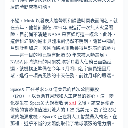
旅行頻率使得快速迭代、頻繁補給和縮短人類永久定
居的時間成為可能。
不過，Musk 以發表大膽聲明和調整時間表而聞名。就
在去年，他曾計劃在 2026 年底進行一次無人火星著
陸，目前尚不清楚 NASA 是否認可這一概念。此外，
這個科幻般的城市具體規劃仍然不明朗。隨著中國的
月球計劃加速，美國面臨著重新獲得月球表面的壓力
——這一目的地已經有超過 50 年未被人類踏足。
NASA 即將進行的阿爾忒弥斯 II 載人任務已面臨延
遲，該機構正準備在今年 3 月將四名宇航員送回月
球，進行一項高風險的十天任務，前往月球的遠端。
SpaceX 正在尋求 500 億美元的首次公開募股
（IPO），以資助其月球和人工智慧的雄心。這一變
化發生在 SpaceX 大規模收購
xAI
之後，該交易使合
併後的實體價值達到驚人的 1.25 兆美元。為了逃脫地
球的能源危機，SpaceX 正在將人工智慧帶入軌道，在
那裡，近乎不斷的太陽能取代了地球緊張的電力網。