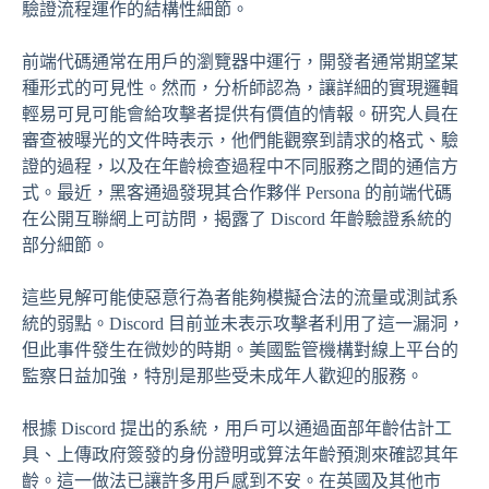
驗證流程運作的結構性細節。
前端代碼通常在用戶的瀏覽器中運行，開發者通常期望某
種形式的可見性。然而，分析師認為，讓詳細的實現邏輯
輕易可見可能會給攻擊者提供有價值的情報。研究人員在
審查被曝光的文件時表示，他們能觀察到請求的格式、驗
證的過程，以及在年齡檢查過程中不同服務之間的通信方
式。最近，黑客通過發現其合作夥伴 Persona 的前端代碼
在公開互聯網上可訪問，揭露了 Discord 年齡驗證系統的
部分細節。
這些見解可能使惡意行為者能夠模擬合法的流量或測試系
統的弱點。Discord 目前並未表示攻擊者利用了這一漏洞，
但此事件發生在微妙的時期。美國監管機構對線上平台的
監察日益加強，特別是那些受未成年人歡迎的服務。
根據 Discord 提出的系統，用戶可以通過面部年齡估計工
具、上傳政府簽發的身份證明或算法年齡預測來確認其年
齡。這一做法已讓許多用戶感到不安。在英國及其他市