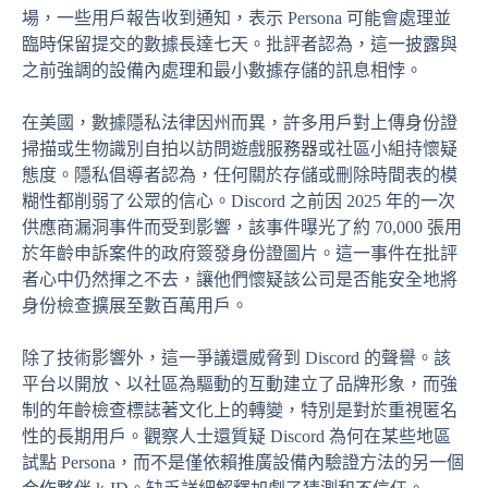
場，一些用戶報告收到通知，表示 Persona 可能會處理並
臨時保留提交的數據長達七天。批評者認為，這一披露與
之前強調的設備內處理和最小數據存儲的訊息相悖。
在美國，數據隱私法律因州而異，許多用戶對上傳身份證
掃描或生物識別自拍以訪問遊戲服務器或社區小組持懷疑
態度。隱私倡導者認為，任何關於存儲或刪除時間表的模
糊性都削弱了公眾的信心。Discord 之前因 2025 年的一次
供應商漏洞事件而受到影響，該事件曝光了約 70,000 張用
於年齡申訴案件的政府簽發身份證圖片。這一事件在批評
者心中仍然揮之不去，讓他們懷疑該公司是否能安全地將
身份檢查擴展至數百萬用戶。
除了技術影響外，這一爭議還威脅到 Discord 的聲譽。該
平台以開放、以社區為驅動的互動建立了品牌形象，而強
制的年齡檢查標誌著文化上的轉變，特別是對於重視匿名
性的長期用戶。觀察人士還質疑 Discord 為何在某些地區
試點 Persona，而不是僅依賴推廣設備內驗證方法的另一個