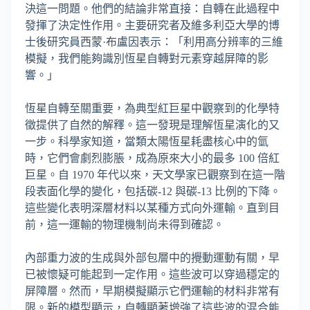
決這一問題。他們的結論非常直接：自轉在此過程中
發揮了決定性作用。主要研究者及維多利亞大學的博
士後研究員西蒙·布盧因表示：「利用高分辨率的三維
模擬，我們能夠識別恆星自轉對元素穿越屏障的影
響。」
恆星自轉至關重要，為典型紅巨星中觀察到的化學特
徵提供了自然的解釋。這一發現是理解恆星演化的又
一步。科學家知道，當類太陽恆星耗盡核心中的氫
時，它們會劇烈膨脹，成為原來大小的最多 100 倍紅
巨星。自 1970 年代以來，天文學家已觀察到在這一階
段表面化學的變化，包括碳-12 與碳-13 比例的下降。
這些變化表明深層材料以某種方式向外運輸。直到目
前，這一運輸的物理機制尚未得到確認。
內部重力波的生成與外部包層中的攪動運動有關，早
已被懷疑可能起到一定作用。這些波可以穿過穩定的
屏障層。然而，早期模擬顯示它們運輸的材料非常有
限。新的模型顯示，自轉顯著增強了這些波的混合能