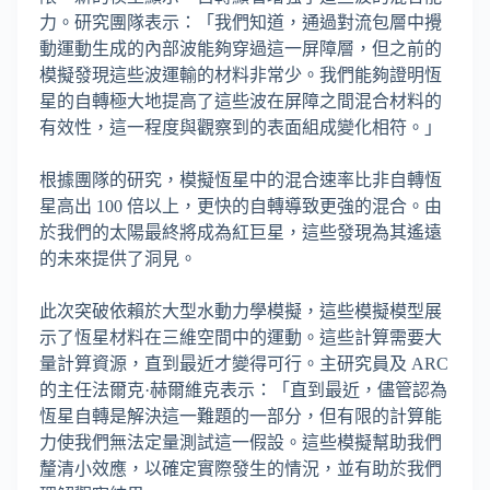
力。研究團隊表示：「我們知道，通過對流包層中攪
動運動生成的內部波能夠穿過這一屏障層，但之前的
模擬發現這些波運輸的材料非常少。我們能夠證明恆
星的自轉極大地提高了這些波在屏障之間混合材料的
有效性，這一程度與觀察到的表面組成變化相符。」
根據團隊的研究，模擬恆星中的混合速率比非自轉恆
星高出 100 倍以上，更快的自轉導致更強的混合。由
於我們的太陽最終將成為紅巨星，這些發現為其遙遠
的未來提供了洞見。
此次突破依賴於大型水動力學模擬，這些模擬模型展
示了恆星材料在三維空間中的運動。這些計算需要大
量計算資源，直到最近才變得可行。主研究員及 ARC
的主任法爾克·赫爾維克表示：「直到最近，儘管認為
恆星自轉是解決這一難題的一部分，但有限的計算能
力使我們無法定量測試這一假設。這些模擬幫助我們
釐清小效應，以確定實際發生的情況，並有助於我們