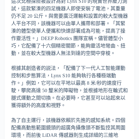
這次北極探險被設計為對 Lynx S10 的現實世界壓力測
試，這款緊湊的四足機器人即使安裝了電池，其重量
仍不足 20 公斤。與需要廣泛運輸和設置的較大型機器
人平台不同，該機器可以由單人攜帶和部署。「其緊
湊的體型使單人便攜和快速部署成為可能，提高了操
作靈活性。」DEEP Robotics 團隊宣稱。儘管體型小
巧，它配備了十六個精密關節，能夠靈活地彎曲、扭
動，並在較大型機器人無法到達的空間中穿梭。
根據其創造者的説法，「配備了下一代人工智能運動
控制和步態算法，Lynx S10 能夠執行各種極端動
作。」例如，它可以在平地以最高 8 米/秒的速度行
駛，攀爬高達 50 釐米的障礙物，並根據地形在輪式和
腿式運動之間切換。在必要時，它甚至可以站起來以
獲得額外的高度和視野。
為了自主運行，該機器依賴於先進的感知系統。四個
配備高動態範圍鏡頭的超廣角攝像頭不斷監控其周圍
環境，而前後 LiDAR 傳感器則生成詳細的三維地