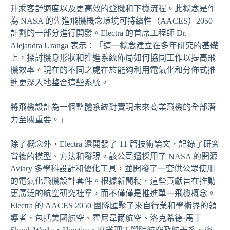
升乘客舒適度以及更高效的登機和下機流程。此概念是作
為 NASA 的先進飛機概念環境可持續性（AACES）2050
計劃的一部分進行開發。Electra 的首席工程師 Dr.
Alejandra Uranga 表示：「這一概念建立在多年研究的基礎
上，探討機身形狀和推進系統佈局如何協同工作以提高飛
機效率。現在的不同之處在於能夠利用電氣化和分佈式推
進更深入地整合這些系統。
將飛機設計為一個整體系統對實現未來商業飛機的全部潛
力至關重要。」
除了概念外，Electra 還開發了 11 篇技術論文，記錄了研究
背後的模型、方法和發現。該公司還採用了 NASA 的開源
Aviary 多學科設計和優化工具，並開發了一套供公眾使用
的電氣化飛機設計套件。根據新聞稿，這些貢獻旨在推動
更廣泛的航空研究社羣，而不僅僅是推進單一飛機概念。
Electra 的 AACES 2050 團隊匯聚了來自行業和學術界的領
導者，包括美國航空、霍尼韋爾航空、洛克希德·馬丁