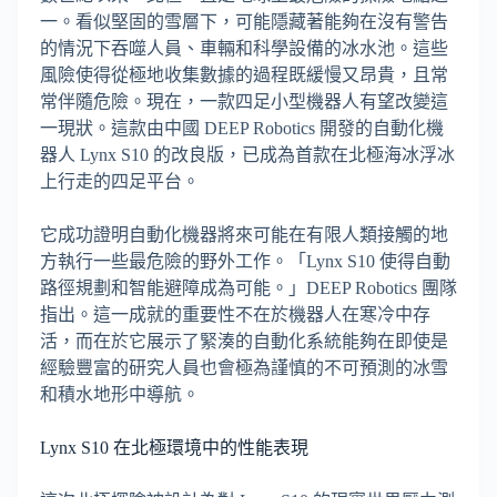
一。看似堅固的雪層下，可能隱藏著能夠在沒有警告
的情況下吞噬人員、車輛和科學設備的冰水池。這些
風險使得從極地收集數據的過程既緩慢又昂貴，且常
常伴隨危險。現在，一款四足小型機器人有望改變這
一現狀。這款由中國 DEEP Robotics 開發的自動化機
器人 Lynx S10 的改良版，已成為首款在北極海冰浮冰
上行走的四足平台。
它成功證明自動化機器將來可能在有限人類接觸的地
方執行一些最危險的野外工作。「Lynx S10 使得自動
路徑規劃和智能避障成為可能。」DEEP Robotics 團隊
指出。這一成就的重要性不在於機器人在寒冷中存
活，而在於它展示了緊湊的自動化系統能夠在即使是
經驗豐富的研究人員也會極為謹慎的不可預測的冰雪
和積水地形中導航。
Lynx S10 在北極環境中的性能表現