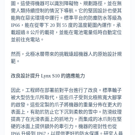
圖。這使得機器可以識別障礙物、規劃路徑，並在無
需人類持續控制的情況下導航。它的堅固設計也使其
能夠在惡劣環境中運行。標準平台的防塵防水等級為
IP66，能在從零下 20 到 55 度的温度範圍內運作，承
載超過 8 公斤的載荷，並能在電池電量低時自動定位
並前往充電站。
然而，北極冰層帶來的挑戰遠超機器人的原始設計規
範。
改良設計提升 Lynx S10 的適應能力
因此，工程師在部署前對平台進行了改良。標準輪子
被大型仿生爪所取代，這些爪子受到北極熊寬大腳掌
的啟發。這些定製的爪子將機器的重量分佈在更大的
表面上，有助於防止它下沉到柔軟的雪中。防滑紋理
提高了在光滑表面上的抓地力，而集成的冰爪則在堅
硬的冰面上提供額外的牽引力。機器的密封性也從
IP66 升級到 IP67，以提供更好的防水保護。研究人員