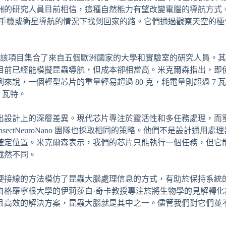
洲的研究人員目前相信，這種自然能力有望改變電腦的導航方式
能手機或衛星導航的情況下找到回家的路。它們通過觀察天空的極
盟資助計劃，該項目集合了來自五個歐洲國家的大學和實驗室的研究人員。
目前已經能模擬昆蟲導航，但成本卻相當高。米克爾森指出，即
說，一個輕型芯片的重量輕易超過 80 克，耗電量則超過 7 
 瓦特。
出設計上的深層差異。現代芯片專注於靈活性和多任務處理，而
ctNeuroNano 團隊也採取相同的策略。他們不是設計通用處
確定位置。米克爾森表示，我們的芯片只能執行一個任務，但它
截然不同。
硬接線的方法模仿了昆蟲大腦處理信息的方式，有助於保持系統
自格羅寧根大學的伊莉莎白·奇卡教授專注於將生物學的見解轉化
且高效的解決方案，昆蟲大腦就是其中之一。儘管我們對它們並