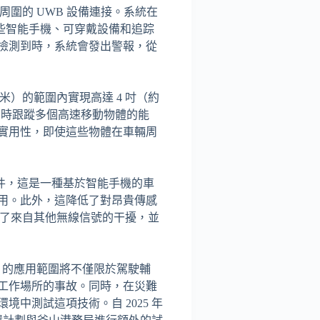
與周圍的 UWB 設備連接。系統在
某些智能手機、可穿戴設備和追踪
檢測到時，系統會發出警報，從
0 米）的範圍內實現高達 4 吋（約
、同時跟蹤多個高速移動物體的能
實用性，即使這些物體在車輛周
B 硬件，這是一種基於智能手機的車
用。此外，這降低了對昂貴傳感
小化了來自其他無線信號的干擾，並
se 的應用範圍將不僅限於駕駛輔
工作場所的事故。同時，在災難
中測試這項技術。自 2025 年