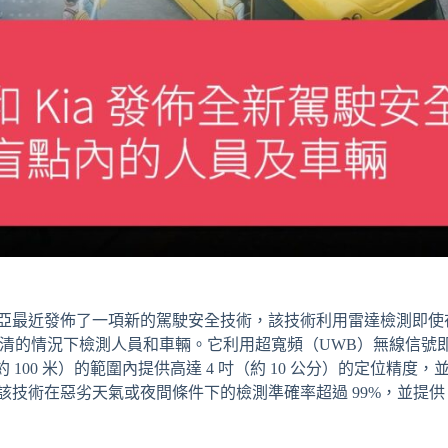
亞最近發佈了一項新的駕駛安全技術，該技術利用雷達檢測即使
能夠在視線不清的情況下檢測人員和車輛。它利用超寬頻（UWB）無線
尺（約 100 米）的範圍內提供高達 4 吋（約 10 公分）的定位
技術在惡劣天氣或夜間條件下的檢測準確率超過 99%，並提供 1