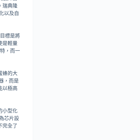
。瑞典隆
化以及自
其目標是將
使是輕量
瓦特，而一
蜜蜂的大
理器，而是
能以極高
的小型化
為芯片設
不完全了