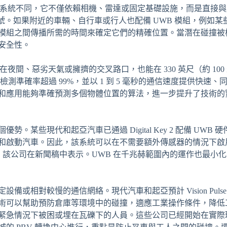
的盲點或接近系統不同，它不僅依賴相機、雷達或固定基礎設施，而是直接
信號。如果附近的車輛、自行車或行人也配備 UWB 模組，例如
模組之間傳播所需的時間來確定它們的精確位置。當潛在碰撞被
安全性。
e 即使在夜間、惡劣天氣或擁擠的交叉路口，也能在 330 英尺（約 10
檢測準確率超過 99%，並以 1 到 5 毫秒的通信速度提供快速
和應用能夠準確預測多個物體位置的算法，進一步提升了技術的
。某些現代和起亞汽車已通過 Digital Key 2 配備 UW
和啟動汽車。因此，該系統可以在不需要額外傳感器的情況下啟
依賴，該公司在新聞稿中表示。UWB 在千兆赫範圍內的運作也最
備或相對較慢的通信網絡。現代汽車和起亞預計 Vision Pul
術可以幫助預防倉庫等環境中的碰撞，適應工業操作條件，降低
急情況下被困或埋在瓦礫下的人員。這些公司已經開始在實際環境