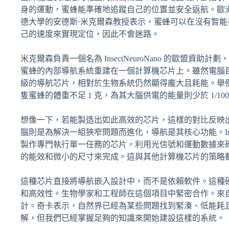
身的運動，蜜蜂能準確地追蹤自己的位置並安全返航。歐
德大學的安德斯·米克爾森教授表示，蜜蜂可以在沒有智
己的速度來實現定位，因此不會迷路。
米克爾森負責一個名為 InsectNeuroNano 的歐
蜜蜂的內部導航系統重建在一個計算機芯片上。雖然電腦
級的導航芯片，相對於生物系統仍然顯得龐大且耗能。舉例來
隻蜜蜂的體重不足 1 克，為其大腦供電的能量則少於 1/100
想像一下，若能製造出如此高效的芯片，這樣的對比反映
腦則是為解決一組狹窄問題而進化，導航是其核心功能。Inse
製作專門執行單一任務的芯片，利用光信號和運動數據來
的能效和微小的尺寸來完成。這與其他計算機芯片的策略
這種芯片直接將導航嵌入設計中，而不是依賴軟件。這種
和高效性。生物學家和工程師在這個項目中緊密合作。來
計。奇卡表示，自然界已經為某些問題找到緊湊、低能耗
解，但我們已經掌握足夠的知識來開始建設這樣的系統。