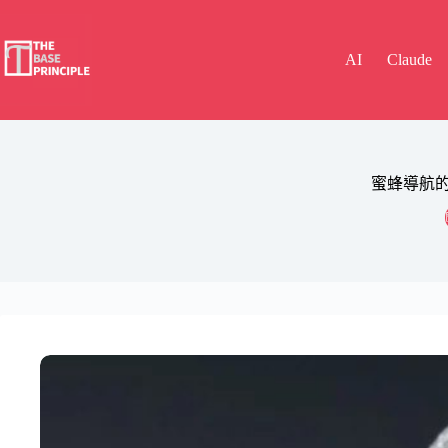
Skip
to
content
AI
Claude
蜜蜂導航