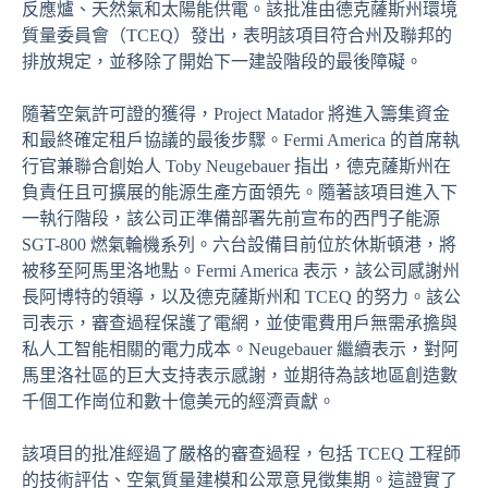
反應爐、天然氣和太陽能供電。該批准由德克薩斯州環境
質量委員會（TCEQ）發出，表明該項目符合州及聯邦的
排放規定，並移除了開始下一建設階段的最後障礙。
隨著空氣許可證的獲得，Project Matador 將進入籌集資金
和最終確定租戶協議的最後步驟。Fermi America 的首席執
行官兼聯合創始人 Toby Neugebauer 指出，德克薩斯州在
負責任且可擴展的能源生產方面領先。隨著該項目進入下
一執行階段，該公司正準備部署先前宣布的西門子能源
SGT-800 燃氣輪機系列。六台設備目前位於休斯頓港，將
被移至阿馬里洛地點。Fermi America 表示，該公司感謝州
長阿博特的領導，以及德克薩斯州和 TCEQ 的努力。該公
司表示，審查過程保護了電網，並使電費用戶無需承擔與
私人工智能相關的電力成本。Neugebauer 繼續表示，對阿
馬里洛社區的巨大支持表示感謝，並期待為該地區創造數
千個工作崗位和數十億美元的經濟貢獻。
該項目的批准經過了嚴格的審查過程，包括 TCEQ 工程師
的技術評估、空氣質量建模和公眾意見徵集期。這證實了