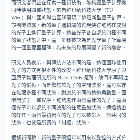
而研究者們正在探索一種新技術，能夠讓量子計算機
同時使用四種狀態。來自維也納科技大學（TU
Wien）與中國的聯合團隊實現了這種新型量子計算。
該團隊透露，新的量子邏輯閘的實現使得能夠在成對
的光子上進行量子計算，這些光子各自處於四種不同
的量子狀態之中。這一步驟被認為是光學量子計算機
的一個重要里程碑，為未來的發展開闢了新的機會。
研究人員表示，與傳統方法不同的是，這個團隊使用
光子的方式有根本性的改變。維也納科技大學原子與
亞原子物理研究所的 Nicolai Friis 提到，他們不再關注
光子的偏振，而是聚焦於光子的空間波形，這可以存
在無限多種不同狀態，對應於不同的軌道角動量。團
隊開發了一種程序，能夠處理兩個這樣的光子：這兩
個光子可以處於不同波形的任意疊加狀態。通過精密
的操作，兩個最初獨立的光子可以被帶入一個共同的
狀態，也就是所謂的「糾纏」狀態。
根據新聞稿，新的量子閘還可以用來以受控的方式分