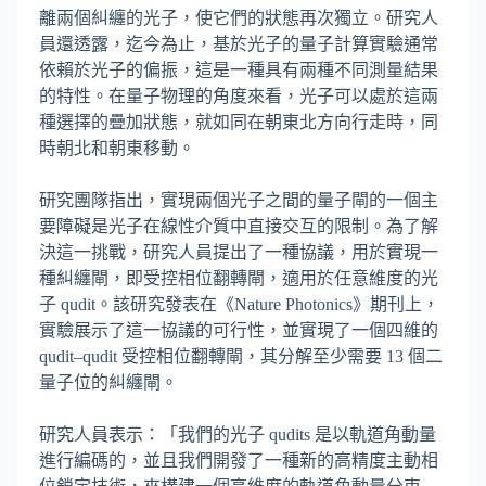
離兩個糾纏的光子，使它們的狀態再次獨立。研究人
員還透露，迄今為止，基於光子的量子計算實驗通常
依賴於光子的偏振，這是一種具有兩種不同測量結果
的特性。在量子物理的角度來看，光子可以處於這兩
種選擇的疊加狀態，就如同在朝東北方向行走時，同
時朝北和朝東移動。
研究團隊指出，實現兩個光子之間的量子閘的一個主
要障礙是光子在線性介質中直接交互的限制。為了解
決這一挑戰，研究人員提出了一種協議，用於實現一
種糾纏閘，即受控相位翻轉閘，適用於任意維度的光
子 qudit。該研究發表在《Nature Photonics》期刊上，
實驗展示了這一協議的可行性，並實現了一個四維的
qudit–qudit 受控相位翻轉閘，其分解至少需要 13 個二
量子位的糾纏閘。
研究人員表示：「我們的光子 qudits 是以軌道角動量
進行編碼的，並且我們開發了一種新的高精度主動相