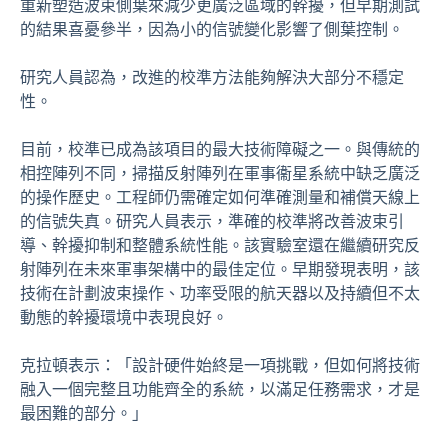
重新塑造波束側葉來減少更廣泛區域的幹擾，但早期測試
的結果喜憂參半，因為小的信號變化影響了側葉控制。
研究人員認為，改進的校準方法能夠解決大部分不穩定
性。
目前，校準已成為該項目的最大技術障礙之一。與傳統的
相控陣列不同，掃描反射陣列在軍事衞星系統中缺乏廣泛
的操作歷史。工程師仍需確定如何準確測量和補償天線上
的信號失真。研究人員表示，準確的校準將改善波束引
導、幹擾抑制和整體系統性能。該實驗室還在繼續研究反
射陣列在未來軍事架構中的最佳定位。早期發現表明，該
技術在計劃波束操作、功率受限的航天器以及持續但不太
動態的幹擾環境中表現良好。
克拉頓表示：「設計硬件始終是一項挑戰，但如何將技術
融入一個完整且功能齊全的系統，以滿足任務需求，才是
最困難的部分。」