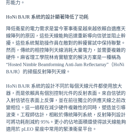
形能力。
HoNi BAJR 系統的設計顯著降低了功耗
降低衞星的電力需求是當今軍事衞星越來越依賴自適應天
線陣列的原因，這些天線能夠迅速重新導向信號並阻止幹
擾。這些系統幫助操作員在敵對的幹擾嘗試中保持聯繫。
然而，傳統的相控陣列天線消耗大量電力，並需要複雜的
硬件。麻省理工學院林肯實驗室的解決方案是一種稱為
“Hosted Nimble Beamforming Anti-Jam Reflectarray”（HoNi
BAJR）的掃描反射陣列天線。
HoNi BAJR 系統的設計不同於每個天線元件都使用放大
器，而是依賴具有個別控制元件的反射表面。來自信號的
入射信號在表面上反彈，並在前往獨立的供應天線之前改
變相位。這一過程在減少硬件複雜性的同時，塑造並引導
波束。工程師估計，相較於傳統陣列系統，反射陣列設計
可將功耗削減約 95%。更小的佔地面積還使得該天線能夠
適用於 pLEO 星座中常用的緊湊衞星平台。