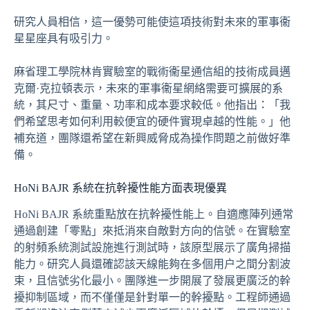
研究人員相信，這一優勢可能使這項技術對未來的軍事衞
星星座具有吸引力。
麻省理工學院林肯實驗室的戰術衞星通信組的技術成員邁
克爾·克拉頓表示，未來的軍事衞星網絡需要可擴展的系
統，其尺寸、重量、功率和成本要求較低。他指出：「我
們希望思考如何利用較便宜的硬件實現卓越的性能。」他
補充道，團隊還希望在新興威脅成為操作問題之前做好準
備。
HoNi BAJR 系統在抗幹擾性能方面表現優異
HoNi BAJR 系統重點放在抗幹擾性能上。自適應陣列通常
通過創建「零點」來抵消來自敵對方向的信號。在實驗室
的射頻系統測試設施進行測試時，該原型展示了廣角掃描
能力。研究人員還確認該天線能夠在多個用户之間分割波
束，且信號劣化最小。團隊進一步開展了發展更廣泛的幹
擾抑制區域，而不僅僅是針對單一的幹擾點。工程師通過