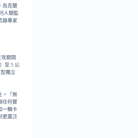
。烏克蘭
何人類監
武器專家
反攻期間
）至 5 公
模型獨立
生。「無
輸任何實
和一輛卡
到更廣泛