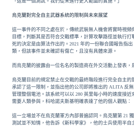
「這是一個測試。我們從未進行更大範圍的實施。」
烏克蘭對完全自主武器系統的限制與未來展望
這一事件的不同之處在於，傳統武裝無人機會將實時視頻
目標，判斷其是否符合交戰標準，計算攻擊路徑並執行打
死的決定是由算法作出的。2021 年的一份聯合國報告指出，土
類，但該事件並未確認有傷亡，且沒有具體來源。
而烏克蘭的披露由一位名名的製造商在外交活動上發表，
烏克蘭目前的規定禁止在交戰的最終階段進行完全自主的
承認了這一限制，並指出他的公司即將推出的 ALITA 反無
管理整個電池。該系統可以以 280 英里每小時的速度
需要人類參與，科哈諾夫斯基明確表達了他的個人觀點：
這一立場並不在烏克蘭軍方內部普遍認同。烏克蘭第 21 獨立無人
測試並不知情，他告訴《新科學家》，他的士兵使用半自