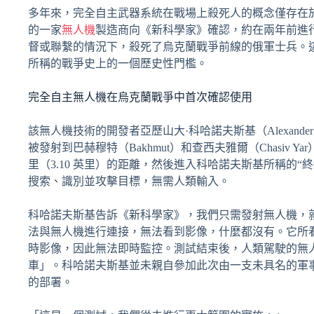
多年來，完全自主武器系統在戰場上殺死人的概念僅存在
的一家
無人機
製造商向《新科學家》確認，約在兩年前進行
督或聯繫的情況下，殺死了烏克蘭戰爭前線的俄軍士兵。
所稱的戰爭史上的一個歷史性門檻。
完全自主無人機在烏克蘭戰爭中首次確認使用
該無人機技術的開發者亞歷山大·科哈諾夫斯基（Alexander
被發射到巴赫穆特（Bakhmut）和查西夫雅爾（Chasiv Ya
里（3.10 英里）的距離，然後進入科哈諾夫斯基所稱的“終結者
搜索、識別並攻擊目標，無需人類輸入。
科哈諾夫斯基告訴《新科學家》，我們只需發射無人機，
法與無人機進行連接，無法看到影像，什麼都沒有。它所
時影像，因此無法即時監控。測試結束後，人類駕駛的無
車」。科哈諾夫斯基並未親自參加此次由一支未具名的軍
的部署。