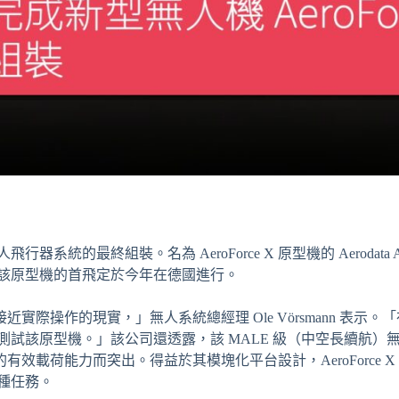
器系統的最終組裝。名為 AeroForce X 原型機的 Aerodat
該原型機的首飛定於今年在德國進行。
X 更接近實際操作的現實，」無人系統總經理 Ole Vörsmann 
試該原型機。」該公司還透露，該 MALE 級（中空長續航）無
公斤的有效載荷能力而突出。得益於其模塊化平台設計，AeroForce
種任務。