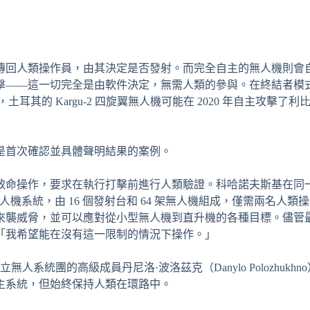
傳回人類操作員，由其決定是否發射。而完全自主的無人機則會
擊——這一切完全是由軟件決定，無需人類的參與。在終結者模
耳其的 Kargu-2 四旋翼無人機可能在 2020 年自主攻擊了利
是首次確認並具體聲明結果的案例。
致命操作，要求在執行打擊前進行人類驗證。科哈諾夫斯基在同
人機系統，由 16 個發射台和 64 架無人機組成，僅需兩名人類
接近來襲威脅，並可以應對從小型無人機到直升機的各種目標。儘管
「我希望能在沒有這一限制的情況下操作。」
系統團的高級成員丹尼洛·波洛茲克（Danylo Polozhukhn
主系統，但始終保持人類在環路中。