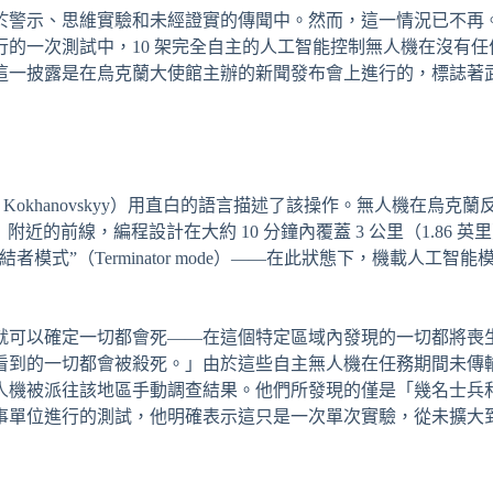
於警示、思維實驗和未經證實的傳聞中。然而，這一情況已不再
的一次測試中，10 架完全自主的人工智能控制無人機在沒有任
這一披露是在烏克蘭大使館主辦的新聞發布會上進行的，標誌著
 Kokhanovskyy）用直白的語言描述了該操作。無人機在烏克蘭
r）附近的前線，編程設計在大約 10 分鐘內覆蓋 3 公里（1.86 英里
模式”（Terminator mode）——在此狀態下，機載人工智能
就可以確定一切都會死——在這個特定區域內發現的一切都將喪
看到的一切都會被殺死。」由於這些自主無人機在任務期間未傳
人機被派往該地區手動調查結果。他們所發現的僅是「幾名士兵
事單位進行的測試，他明確表示這只是一次單次實驗，從未擴大