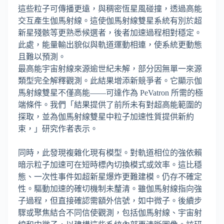
這些粒子可傳播更遠，與稠密恆星風碰撞，透過高能
交互產生伽馬射線。這使伽馬射線雙星系統有別於超
新星殘骸等更熟悉候選者，後者加速過程相對穩定。
此處，能量輸出貌似與軌道運動相連，使系統更動態
且難以預測。
最高能宇宙射線來源逾世紀未解，部分因無單一來源
類型完全解釋觀測。此結果增添新競爭者。它顯示伽
馬射線雙星不僅高能——可達作為 PeVatron 所需的極
端條件。我們「結果提供了前所未有對超高能範圍的
探取，並為伽馬射線雙星中粒子加速性質提供新約
束，」研究作者表示。
同時，此發現複雜化現有模型。對軌道相位的強依賴
暗示粒子加速可在短時標內切換模式或效率。這比穩
態、一次性事件如超新星爆炸更難建模。仍存不確定
性。驅動加速的確切機制未釐清。雖伽馬射線指向強
子過程，但直接確認需額外信號，如中微子。後續步
驟或聚焦結合不同信使觀測，包括伽馬射線、宇宙射