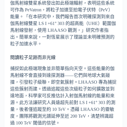
伽馬射線雙星系統發出如此極端輻射，表明這些系統
可作為 PeVatron，將粒子加速至拍電子伏特（PeV）
能量。「在本研究中，我們報告首次明確探測到來自
伽馬射線雙星 LS I +61° 303 的超高能（UHE）範圍伽
馬射線發射，使用 LHAASO 觀測，」研究作者指
出。簡單來說，一對恆星展示了理論並未明確預測的
粒子加速水平。
閱讀粒子足跡而非光線
捕捉如此極端現象並非簡單指向天空。這些能量的伽
馬射線不會直接到達探測器——它們與地球大氣碰
撞，引發粒子級聯，即空氣簇射。LHAASO 專為捕捉
這些簇射而建。透過追蹤這些次級粒子如何擴散並到
達地面，科學家可反推估計入射伽馬射線的能量和來
源。此方法讓研究人員遠超先前對 LS I +61° 303 的測
量，後者僅追蹤至約 10 TeV。憑藉 LHAASO 的靈敏
度，團隊將觀測光譜延伸至近 200 TeV，清楚辨識超
過 100 TeV 閾值的信號。