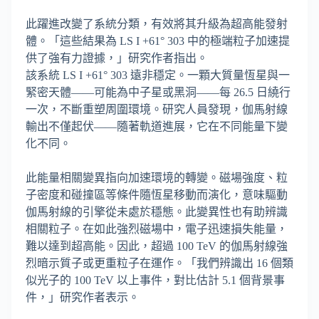
此躍進改變了系統分類，有效將其升級為超高能發射
體。「這些結果為 LS I +61° 303 中的極端粒子加速提
供了強有力證據，」研究作者指出。
該系統 LS I +61° 303 遠非穩定。一顆大質量恆星與一
緊密天體——可能為中子星或黑洞——每 26.5 日繞行
一次，不斷重塑周圍環境。研究人員發現，伽馬射線
輸出不僅起伏——隨著軌道進展，它在不同能量下變
化不同。
此能量相關變異指向加速環境的轉變。磁場強度、粒
子密度和碰撞區等條件隨恆星移動而演化，意味驅動
伽馬射線的引擎從未處於穩態。此變異性也有助辨識
相關粒子。在如此強烈磁場中，電子迅速損失能量，
難以達到超高能。因此，超過 100 TeV 的伽馬射線強
烈暗示質子或更重粒子在運作。「我們辨識出 16 個類
似光子的 100 TeV 以上事件，對比估計 5.1 個背景事
件，」研究作者表示。