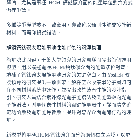
釐清，尤其是電極–HCM–鈣鈦礦介面的能量準位對齊方式
仍存爭議。
多種競爭模型被不一致應用，導致難以預測性能或設計新
材料，而需仰賴試錯法。
解鎖鈣鈦礦太陽能電池性能背後的關鍵物理
為解決此問題，千葉大學領導的研究團隊開發出首個通用
模型，用以描述電極/HCM/鈣鈦礦介面的能量準位對齊，
填補了鈣鈦礦太陽能電池研究的关键空白。由 Yoshida 教
授領導的研究提供一致框架，解釋空穴收集單分子層如何
在不同材料系統中運作，並提出改善裝置性能的設計指
引。研究人員結合紫外線光電子能譜法及低能量逆向光電
子能譜法，測量代表性材料的關鍵能量屬性，從而精準確
定功函數及電離能等參數，提升對臨界介面電荷行為的理
解。
新模型將電極/HCM/鈣鈦礦介面分為兩個獨立區域，以更