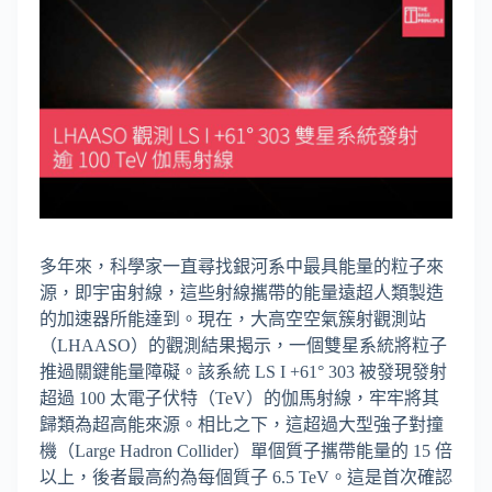
多年來，科學家一直尋找銀河系中最具能量的粒子來
源，即宇宙射線，這些射線攜帶的能量遠超人類製造
的加速器所能達到。現在，大高空空氣簇射觀測站
（LHAASO）的觀測結果揭示，一個雙星系統將粒子
推過關鍵能量障礙。該系統 LS I +61° 303 被發現發射
超過 100 太電子伏特（TeV）的伽馬射線，牢牢將其
歸類為超高能來源。相比之下，這超過大型強子對撞
機（Large Hadron Collider）單個質子攜帶能量的 15 倍
以上，後者最高約為每個質子 6.5 TeV。這是首次確認