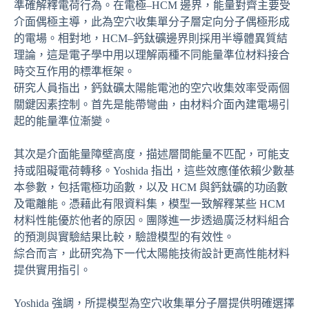
準確解釋電荷行為。在電極–HCM 邊界，能量對齊主要受
介面偶極主導，此為空穴收集單分子層定向分子偶極形成
的電場。相對地，HCM–鈣鈦礦邊界則採用半導體異質結
理論，這是電子學中用以理解兩種不同能量準位材料接合
時交互作用的標準框架。
研究人員指出，鈣鈦礦太陽能電池的空穴收集效率受兩個
關鍵因素控制。首先是能帶彎曲，由材料介面內建電場引
起的能量準位漸變。
其次是介面能量障壁高度，描述層間能量不匹配，可能支
持或阻礙電荷轉移。Yoshida 指出，這些效應僅依賴少數基
本參數，包括電極功函數，以及 HCM 與鈣鈦礦的功函數
及電離能。憑藉此有限資料集，模型一致解釋某些 HCM
材料性能優於他者的原因。團隊進一步透過廣泛材料組合
的預測與實驗結果比較，驗證模型的有效性。
綜合而言，此研究為下一代太陽能技術設計更高性能材料
提供實用指引。
Yoshida 強調，所提模型為空穴收集單分子層提供明確選擇