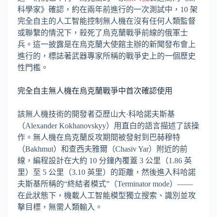
科學家》確認，約在兩年前進行的一次測試中，10 架
完全自主的人工智能控制無人機在沒有任何人類監督
或聯繫的情況下，殺死了烏克蘭戰爭前線的俄軍士
兵。這一披露是在烏克蘭大使館主辦的新聞發布會上
進行的，標誌著武器專家所稱的戰爭史上的一個歷史
性門檻。
完全自主無人機在烏克蘭戰爭中首次確認使用
該無人機技術的開發者亞歷山大·科哈諾夫斯基
（Alexander Kokhanovskyy）用直白的語言描述了該操
作。無人機在烏克蘭反攻期間被發射到巴赫穆特
（Bakhmut）和查西夫雅爾（Chasiv Yar）附近的前
線，編程設計在大約 10 分鐘內覆蓋 3 公里（1.86 英
里）至 5 公里（3.10 英里）的距離，然後進入科哈諾
夫斯基所稱的“終結者模式”（Terminator mode）——
在此狀態下，機載人工智能模型獨立搜索、識別並攻
擊目標，無需人類輸入。