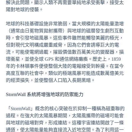
解決此問題，顯示人類不再需要單純地承受衝擊，接受太
陽對地球的侵襲。
地球的科技基礎設施非常脆弱，當大規模的太陽能量激增
（通常由日冕物質拋射攜帶）與地球的磁層發生劇烈互動
時，會引發地磁風暴。這些事件雖然能觸發美麗的極光，
但對現代文明構成嚴重威脅，因為它們會誘導巨大的電
流，可能使電網過載，摧毀價值數百萬美元的變壓器，損
壞衞星，並使全球 GPS 和通信網絡癱瘓。歷史上，1859
年的卡林頓事件便使整個大陸的電報線受到幹擾。在當今
高度互聯的社會中，類似的極端風暴可能造成數萬億美元
的經濟損失，並使整個人口陷入長期黑暗。
StormWall 系統將增強地球的防禦能力
「StormWall」概念的核心突破在於抑制一種稱為磁重聯的
過程。在強大的太陽風暴期間，太陽風攜帶的磁場可能會
與地球的磁場對齊，形成連結。這種宇宙連結開啟了一條
通道，使太陽能量能夠直接流入近地空間。為了利用這一