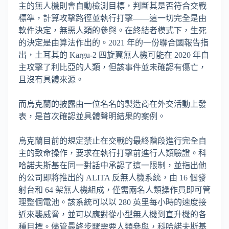
主的無人機則會自動檢測目標，判斷其是否符合交戰
標準，計算攻擊路徑並執行打擊——這一切完全是由
軟件決定，無需人類的參與。在終結者模式下，生死
的決定是由算法作出的。2021 年的一份聯合國報告指
出，土耳其的 Kargu-2 四旋翼無人機可能在 2020 年自
主攻擊了利比亞的人類，但該事件並未確認有傷亡，
且沒有具體來源。
而烏克蘭的披露由一位名名的製造商在外交活動上發
表，是首次確認並具體聲明結果的案例。
烏克蘭目前的規定禁止在交戰的最終階段進行完全自
主的致命操作，要求在執行打擊前進行人類驗證。科
哈諾夫斯基在同一對話中承認了這一限制，並指出他
的公司即將推出的 ALITA 反無人機系統，由 16 個發
射台和 64 架無人機組成，僅需兩名人類操作員即可管
理整個電池。該系統可以以 280 英里每小時的速度接
近來襲威脅，並可以應對從小型無人機到直升機的各
種目標。儘管最終步驟需要人類參與，科哈諾夫斯基