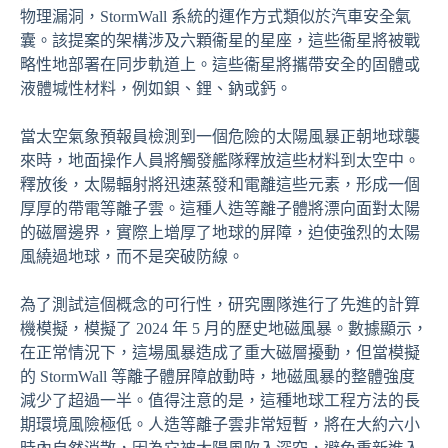
物理漏洞，StormWall 系統的運作方式類似於汽車安全氣
囊。該提案的架構涉及六顆衞星的星座，這些衞星將被戰
略性地部署在同步軌道上。這些衞星將攜帶安全的固體或
液體堿性材料，例如鋇、鋰、鈉或鈣。
當太空氣象預報員檢測到一個危險的太陽風暴正朝地球襲
來時，地面操作人員將觸發艦隊釋放這些材料到太空中。
釋放後，太陽輻射將迅速蒸發和電離這些元素，形成一個
厚厚的帶電等離子雲。這種人造等離子體將漂向面對太陽
的磁層邊界，實際上增厚了地球的屏障，迫使強烈的太陽
風繞過地球，而不是突破防線。
為了測試這個概念的可行性，研究團隊進行了先進的計算
機模擬，模擬了 2024 年 5 月的歷史地磁風暴。數據顯示，
在正常情況下，這場風暴造成了重大磁層擾動，但當模擬
的 StormWall 等離子體屏障啟動時，地磁風暴的整體強度
減少了超過一半。值得注意的是，這種地球工程方法的長
期環境風險極低。人造等離子雲非常短暫，將在大約六小