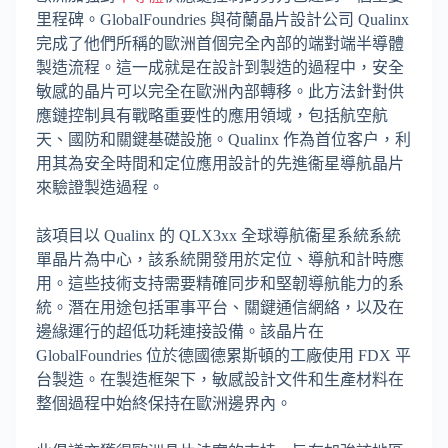
里程碑。GlobalFoundries 與荷蘭晶片設計公司 Qualinx
完成了他們所稱的歐洲首個完全內部的端對端半導體
製造流程。這一成就是在設計到製造的過程中，安全
敏感的晶片可以完全在歐洲內部轉移。此方法針對供
應鏈控制具有戰略重要性的應用領域，包括航空航
天、國防和關鍵基礎設施。Qualinx 作為首位客户，利
用其為安全時間和定位應用設計的先進衞星導航晶片
來驗證製造過程。
該項目以 Qualinx 的 QLX3xx 全球導航衞星系統系統
單晶片為中心，該系統開發用於定位、導航和計時應
用。這些技術支持需要精確同步和堅韌導航能力的系
統。潛在用途包括軍事平台、關鍵通信網絡，以及在
邊緣運行的超低功耗連接設備。該晶片在
GlobalFoundries 位於德國德累斯頓的工廠使用 FDX 平
台製造。在製造框架下，敏感設計文件和生產材料在
整個過程中始終保持在歐洲邊界內。