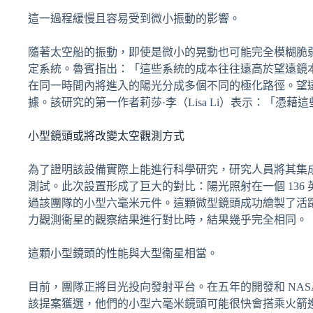
這一過程緩慢且容易受到微小振動的影響。
隨著太空船的振動，即使是微小的晃動也可能完全模糊脆
定系統。魯賓指出：「這些系統的成本往往遠高於望遠鏡
在同一時間內將進入的陽光分成多個不同的極化路徑。望
據。該研究的第一作者莉莎·李（Lisa Li）表示：「
小型鏡頭或將改變太空觀測方式
為了證明該設備實際上能進行科學研究，研究人員將其集
測試。此次設置形成了巨大的對比：陽光照射在一個 136 
過該團隊的小型六毫米元件。這顆微型鏡頭成功繪製了活躍
力觀測衞星的觀察結果進行對比時，結果幾乎完全相同。
這顆小型鏡頭的性能與大型衞星相當。
目前，團隊正將目光投向發射平台。在五年的開發和 NA
該提案獲選，他們的小型六毫米鏡頭可能很快會搭乘火箭進入