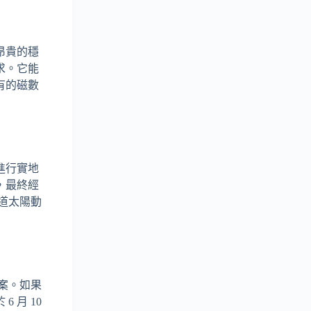
昂貴的穩
求。它能
有的磁數
」
進行實地
，最終經
道太陽動
案。如果
月 10