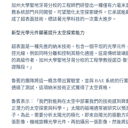
加州大學聖地牙哥分校的工程師們研發出一種僅有六毫米直
務系統部門共同開發，可望簡化太空探索硬件。它承諾能
成了超表面技術，標誌著光學科技的一次重大進步。
新型光學元件顯著提升太空探索能力
超表面是一種先進的納米技術，包含一個平坦的光學元件
控光線，例如同時分離和控制其極化通道，這是傳統玻璃
的高級作者、加州大學聖地牙哥分校的工程學教授諾亞·魯賓（
證階段。」
魯賓的團隊將這一概念帶出實驗室，並與 BAE 系統的
通過了測試，這項納米技術正式獲得了太空資格。
魯賓表示：「我們對能夠在太空中部署我們的技術感到興
正潛力的太空探索與科學。」太陽的磁場通常被研究以預
子。為此，需要分析太陽光的極化，即來自陽光的振動方
張影像，機械旋轉光學元件，再拍攝另一張影像，然後將