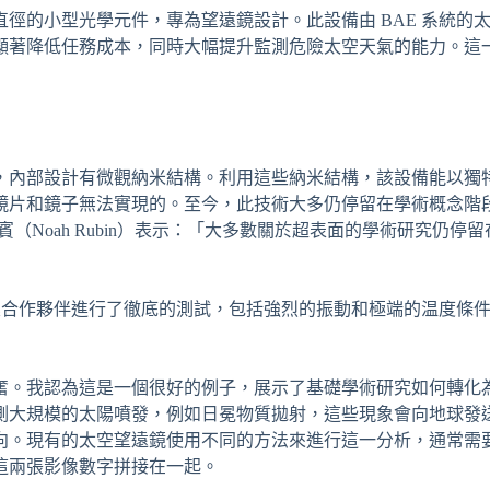
徑的小型光學元件，專為望遠鏡設計。此設備由 BAE 系統的
顯著降低任務成本，同時大幅提升監測危險太空天氣的能力。這
，內部設計有微觀納米結構。利用這些納米結構，該設備能以獨
鏡片和鏡子無法實現的。至今，此技術大多仍停留在學術概念階
Noah Rubin）表示：「大多數關於超表面的學術研究仍停
行業合作夥伴進行了徹底的測試，包括強烈的振動和極端的温度條
奮。我認為這是一個很好的例子，展示了基礎學術研究如何轉化
測大規模的太陽噴發，例如日冕物質拋射，這些現象會向地球發
向。現有的太空望遠鏡使用不同的方法來進行這一分析，通常需
這兩張影像數字拼接在一起。