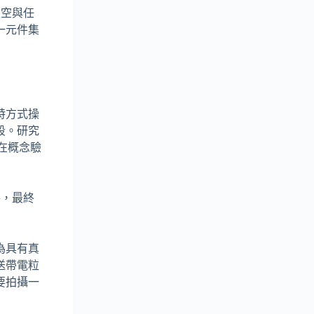
太空與任
一元件集
特方式操
段。研究
留在概念驗
件，最終
為具有真
送帶電粒
要拍攝一