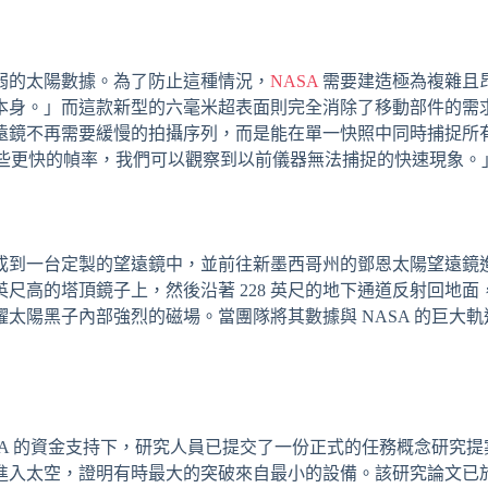
弱的太陽數據。為了防止這種情況，
NASA
需要建造極為複雜且
本身。」而這款新型的六毫米超表面則完全消除了移動部件的需
遠鏡不再需要緩慢的拍攝序列，而是能在單一快照中同時捕捉所
憑藉這些更快的幀率，我們可以觀察到以前儀器無法捕捉的快速現象。
成到一台定製的望遠鏡中，並前往新墨西哥州的鄧恩太陽望遠鏡
英尺高的塔頂鏡子上，然後沿著 228 英尺的地下通道反射回地面
太陽黑子內部強烈的磁場。當團隊將其數據與 NASA 的巨大軌
SA 的資金支持下，研究人員已提交了一份正式的任務概念研究提
太空，證明有時最大的突破來自最小的設備。該研究論文已於 6 