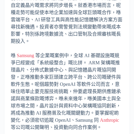
自定義晶片嘅需求將同步增長。就香港市場而言，呢
種走勢可能促使本地企業加速與全球巨頭嘅合作，喺
雲端平台、AI 研發工具與高性能記憶體解決方案方面
尋找新機遇。投資者亦需警覺到法規變動帶來嘅成本
影響，特別係跨境數據流、出口管制及合規審核嘅長
期投入。
喺
Samsung
等企業嘅案例中，全球 AI 基礎設施嘅競
爭已經變成「系統級整合」嘅比拼。 ARM 架構嘅推
理晶片、分佈式數據中心、與記憶體晶片嘅協同開
發，正喺推動多家巨頭建立跨平台、跨公司嘅硬件與
軟件生態。呢個趨勢對 OpenAI 等軟件公司而言，意
味住唔單止要克服技術挑戰，仲要處理長期供應鏈承
諾與商業條款嘅博弈。喺未來幾年，喺美國本土與全
球市場之間，晶片設計與資料中心架構嘅協同創新，
將成為推動 AI 服務普及化嘅關鍵動力。要掌握呢啲
變化，必須密切追蹤 OpenAI、Samsung 同
Anthropic
等公司嘅公開聲明、投資動向同合作案例。