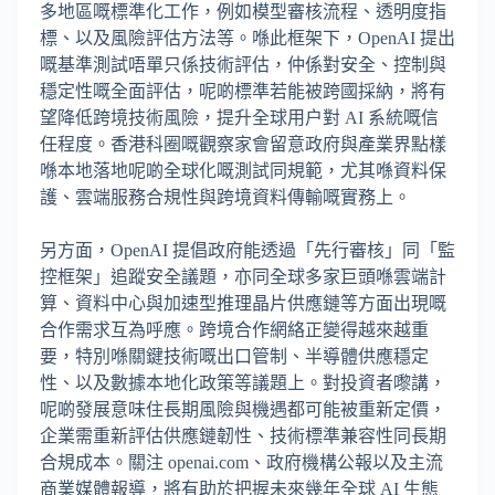
多地區嘅標準化工作，例如模型審核流程、透明度指
標、以及風險評估方法等。喺此框架下，OpenAI 提出
嘅基準測試唔單只係技術評估，仲係對安全、控制與
穩定性嘅全面評估，呢啲標準若能被跨國採納，將有
望降低跨境技術風險，提升全球用户對 AI 系統嘅信
任程度。香港科圈嘅觀察家會留意政府與產業界點樣
喺本地落地呢啲全球化嘅測試同規範，尤其喺資料保
護、雲端服務合規性與跨境資料傳輸嘅實務上。
另方面，OpenAI 提倡政府能透過「先行審核」同「監
控框架」追蹤安全議題，亦同全球多家巨頭喺雲端計
算、資料中心與加速型推理晶片供應鏈等方面出現嘅
合作需求互為呼應。跨境合作網絡正變得越來越重
要，特別喺關鍵技術嘅出口管制、半導體供應穩定
性、以及數據本地化政策等議題上。對投資者嚟講，
呢啲發展意味住長期風險與機遇都可能被重新定價，
企業需重新評估供應鏈韌性、技術標準兼容性同長期
合規成本。關注 openai.com、政府機構公報以及主流
商業媒體報導，將有助於把握未來幾年全球 AI 生態