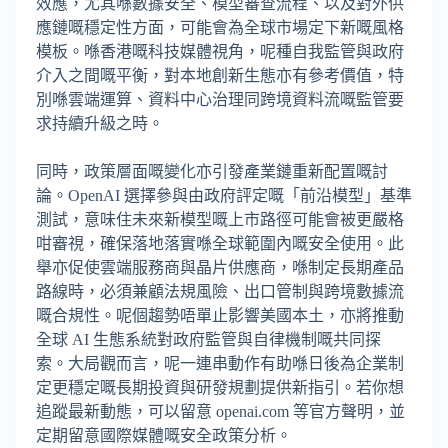
效應，尤其喺數據安全、模型審查流程、以及對外供
應鏈嘅穩定性方面，可能會為全球市場定下新嘅風格
模板。喺香港嘅科技媒體視角，呢種自我監管與政府
介入之間嘅平衡，對本地創新生態亦有參考價值，特
別喺雲端運算、資料中心治理同跨境資料流嘅監管要
求持續升級之時。
同時，政策層面嘅變化亦引發產業鏈重新配置嘅討
論。OpenAI 選擇參與由政府評定嘅「前沿模型」基準
測試，意味住未來新模型嘅上市路徑可能會被更嚴格
咁審視，確保落地落實喺全球範圍內嘅安全使用。此
舉亦促使雲端服務商與晶片供應商，喺制定長期產品
路線時，必須兼顧法規風險、出口管制與跨境數據流
嘅合規性。呢個趨勢唔單止影響美國本土，亦將推動
全球 AI 生態系統對政府監管與自律機制嘅共同探
索。大局觀而言，呢一連串動作有助喺日後為企業制
定更穩定嘅長期投資與研發規劃提供新指引。若你想
追蹤最新動態，可以留意 openai.com 等官方聲明，並
定期留意國際媒體嘅安全政策分析。