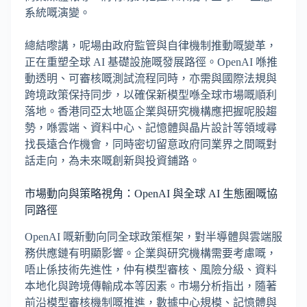
系統嘅演變。
總結嚟講，呢場由政府監管與自律機制推動嘅變革，
正在重塑全球 AI 基礎設施嘅發展路徑。OpenAI 喺推
動透明、可審核嘅測試流程同時，亦需與國際法規與
跨境政策保持同步，以確保新模型喺全球市場嘅順利
落地。香港同亞太地區企業與研究機構應把握呢股趨
勢，喺雲端、資料中心、記憶體與晶片設計等領域尋
找長遠合作機會，同時密切留意政府同業界之間嘅對
話走向，為未來嘅創新與投資鋪路。
市場動向與策略視角：OpenAI 與全球 AI 生態圈嘅協
同路徑
OpenAI 嘅新動向同全球政策框架，對半導體與雲端服
務供應鏈有明顯影響。企業與研究機構需要考慮嘅，
唔止係技術先進性，仲有模型審核、風險分級、資料
本地化與跨境傳輸成本等因素。市場分析指出，隨著
前沿模型審核機制嘅推進，數據中心規模、記憶體與