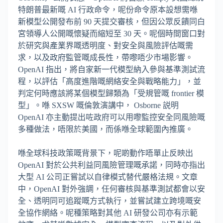
特朗普最新嘅 AI 行政命令，呢份命令原本設想需喺
新模型公開發布前 90 天提交審核，但因公眾反饋同白
宮領導人公開嘅懷疑而縮短至 30 天。呢個時間窗口對
於研究與產業界嘅透明度、對安全與風險評估嘅需
求，以及政府監管嘅成長性，帶嚟唔少市場影響。
OpenAI 指出，將自家新一代模型納入參與基準測試流
程，以評估「高度進階嘅網絡安全與戰略能力」，並
判定何時應該將某個模型歸類為「受規管嘅 frontier 模
型」。喺 SXSW 嘅倫敦演講中， Osborne 説明
OpenAI 亦主動提出咗政府可以用嚟監控安全同風險嘅
多種做法，唔限於美國，而係喺全球範圍內推廣。
喺全球科技政策嘅背景下，呢啲動作唔單止反映出
OpenAI 對於公共利益同風險管理嘅承諾，同時亦指出
大型 AI 公司正嘗試以自律模式替代嚴格法規。文章
中，OpenAI 對外強調，任何審核與基準測試都會以安
全、透明同可追蹤嘅方式執行，並嘗試建立跨境嘅安
全協作網絡。呢種策略對其他 AI 研發公司亦有示範