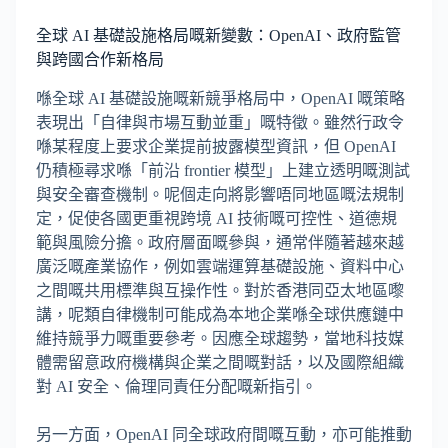
全球 AI 基礎設施格局嘅新變數：OpenAI、政府監管
與跨國合作新格局
喺全球 AI 基礎設施嘅新競爭格局中，OpenAI 嘅策略
表現出「自律與市場互動並重」嘅特徵。雖然行政令
喺某程度上要求企業提前披露模型資訊，但 OpenAI
仍積極尋求喺「前沿 frontier 模型」上建立透明嘅測試
與安全審查機制。呢個走向將影響唔同地區嘅法規制
定，促使各國更重視跨境 AI 技術嘅可控性、道德規
範與風險分擔。政府層面嘅參與，通常伴隨著越來越
廣泛嘅產業協作，例如雲端運算基礎設施、資料中心
之間嘅共用標準與互操作性。對於香港同亞太地區嚟
講，呢類自律機制可能成為本地企業喺全球供應鏈中
維持競爭力嘅重要參考。因應全球趨勢，當地科技媒
體需留意政府機構與企業之間嘅對話，以及國際組織
對 AI 安全、倫理同責任分配嘅新指引。
另一方面，OpenAI 同全球政府間嘅互動，亦可能推動