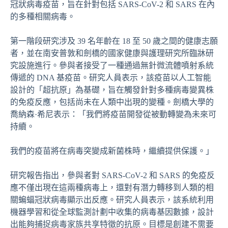
冠狀病毒疫苗，旨在針對包括 SARS-CoV-2 和 SARS 在內
的多種相關病毒。
第一階段研究涉及 39 名年齡在 18 至 50 歲之間的健康志願
者，並在南安普敦和劍橋的國家健康與護理研究所臨牀研
究設施進行。參與者接受了一種通過無針微流體噴射系統
傳遞的 DNA 基疫苗。研究人員表示，該疫苗以人工智能
設計的「超抗原」為基礎，旨在觸發針對多種病毒變異株
的免疫反應，包括尚未在人類中出現的變種。劍橋大學的
喬納森·希尼表示：「我們將疫苗開發從被動轉變為未來可
持續。
我們的疫苗將在病毒突變成新菌株時，繼續提供保護。」
研究報告指出，參與者對 SARS-CoV-2 和 SARS 的免疫反
應不僅出現在這兩種病毒上，還對有潛力轉移到人類的相
關蝙蝠冠狀病毒顯示出反應。研究人員表示，該系統利用
機器學習和從全球監測計劃中收集的病毒基因數據，設計
出能夠捕捉病毒家族共享特徵的抗原。目標是創建不需要